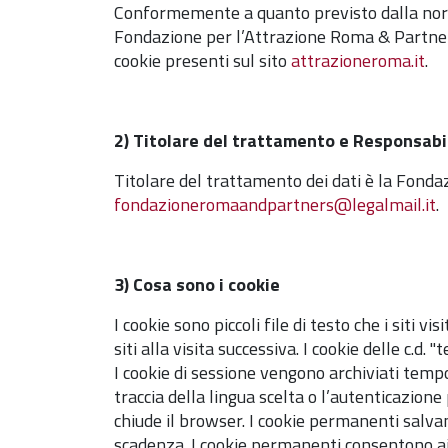
Conformemente a quanto previsto dalla norma
Fondazione per l’Attrazione Roma & Partners 
cookie presenti sul sito
attrazioneroma.it
.
2) Titolare del trattamento e Responsabil
Titolare del trattamento dei dati è la Fonda
fondazioneromaandpartners@legalmail.it
.
3) Cosa sono i cookie
I cookie sono piccoli file di testo che i siti 
siti alla visita successiva. I cookie delle c.d
I cookie di sessione vengono archiviati tem
traccia della lingua scelta o l’autenticazion
chiude il browser. I cookie permanenti salvan
scadenza. I cookie permanenti consentono ai s