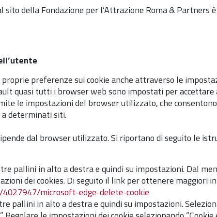
dal sito della Fondazione per l’Attrazione Roma & Partners è s
ell’utente
proprie preferenze sui cookie anche attraverso le impostaz
ault quasi tutti i browser web sono impostati per accettare
mite le impostazioni del browser utilizzato, che consentono 
o a determinati siti.
pende dal browser utilizzato. Si riportano di seguito le istruz
i tre pallini in alto a destra e quindi su impostazioni. Dal me
azioni dei cookies. Di seguito il link per ottenere maggiori i
lp/4027947/microsoft-edge-delete-cookie
i tre pallini in alto a destra e quindi su impostazioni. Selez
. Regolare le impostazioni dei cookie selezionando “Cookie e d