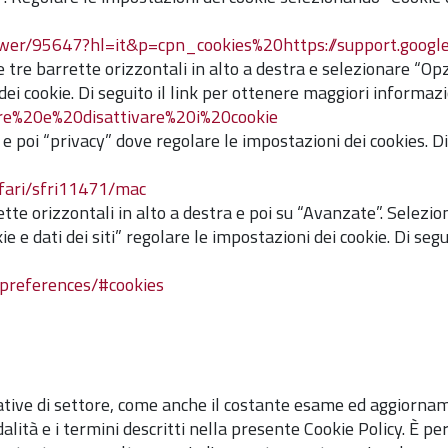
swer/95647?hl=it&p=cpn_cookies%20https://support.googl
 le tre barrette orizzontali in alto a destra e selezionare “Op
ei cookie. Di seguito il link per ottenere maggiori informazi
vare%20e%20disattivare%20i%20cookie
 poi “privacy” dove regolare le impostazioni dei cookies. Di
afari/sfri11471/mac
rette orizzontali in alto a destra e poi su “Avanzate”. Selez
 e dati dei siti” regolare le impostazioni dei cookie. Di segu
-preferences/#cookies
ative di settore, come anche il costante esame ed aggiornam
alità e i termini descritti nella presente Cookie Policy. È p