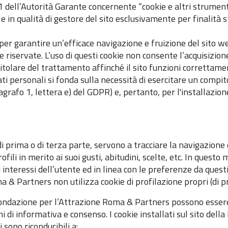
1 dell’Autorità Garante concernente “cookie e altri strumenti 
e in qualità di gestore del sito esclusivamente per finalità s
 per garantire un’efficace navigazione e fruizione del sito we
iservate. L’uso di questi cookie non consente l’acquisizione d
Titolare del trattamento affinché il sito funzioni correttamen
dati personali si fonda sulla necessità di esercitare un compi
aragrafo 1, lettera e) del GDPR) e, pertanto, per l'installazion
i prima o di terza parte, servono a tracciare la navigazione 
ili in merito ai suoi gusti, abitudini, scelte, etc. In quest
i interessi dell’utente ed in linea con le preferenze da ques
a & Partners non utilizza cookie di profilazione propri (di p
la Fondazione per l’Attrazione Roma & Partners possono essere
ghi di informativa e consenso. I cookie installati sul sito de
 sono riconducibili a: