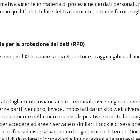
tiva vigente in materia di protezione dei dati personali, p
in qualità di Titolare del trattamento, intende fornire agli
e per la protezione dei dati (RPD)
zione per l’Attrazione Roma & Partners, raggiungibile all'in
visitati dagli utenti inviano ai loro terminali, ove vengono me
. "terze parti" vengono, invece, impostati da un sito web diver
poraneamente nella memoria del dispositivo durante la navig
e per accedere ad aree riservate o similari. I cookie di sessi
o un file sul dispositivo per un lungo periodo di tempo. Ques
iti di ricordare informazioni e impostazioni alle successive